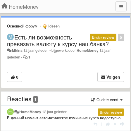
HomeMoney
Основной форум
Ideeën
Есть ли возможность
Under review
0
превязать валюту к курсу нац.банка?
MIrina
12 jaar geleden
•
bijgewerkt door
HomeMoney
12 jaar
geleden
•
1
0
Volgen
Reacties
1
Oudste eerst
HomeMoney
12 jaar geleden
Under review
В данный момент автоматическое изминение курса недоступно
|