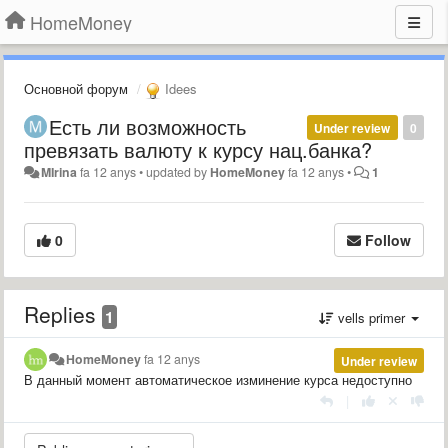
HomeMoney
Основной форум
Idees
Есть ли возможность
Under review
0
превязать валюту к курсу нац.банка?
MIrina
fa 12 anys
•
updated by
HomeMoney
fa 12 anys
•
1
0
Follow
Replies
1
vells primer
HomeMoney
fa 12 anys
Under review
В данный момент автоматическое изминение курса недоступно
|