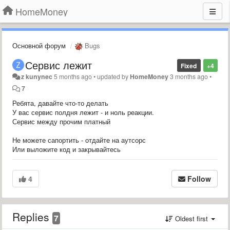
HomeMoney
Основной форум
Bugs
Сервис лежит
Fixed
+4
z kunynec
5 months ago
•
updated by
HomeMoney
3 months ago
•
7
Ребята, давайте что-то делать
У вас сервис полдня лежит - и ноль реакции.
Сервис между прочим платный
Не можете сапортить - отдайте на аутсорс
Или выложите код и закрывайтесь
4
Follow
Replies
7
Oldest first