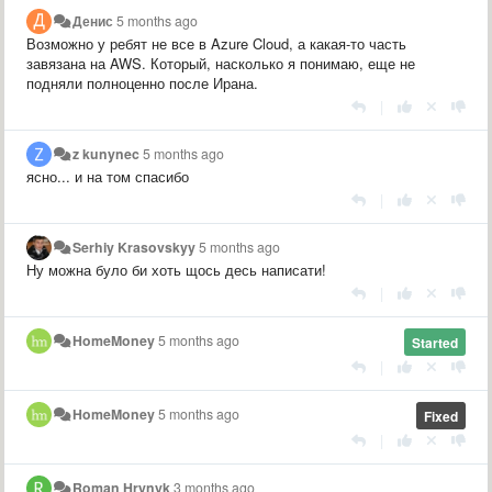
Денис
5 months ago
Возможно у ребят не все в Azure Cloud, а какая-то часть
завязана на AWS. Который, насколько я понимаю, еще не
подняли полноценно после Ирана.
|
z kunynec
5 months ago
ясно... и на том спасибо
|
Serhiy Krasovskyy
5 months ago
Ну можна було би хоть щось десь написати!
|
HomeMoney
5 months ago
Started
|
HomeMoney
5 months ago
Fixed
|
Roman Hrynyk
3 months ago