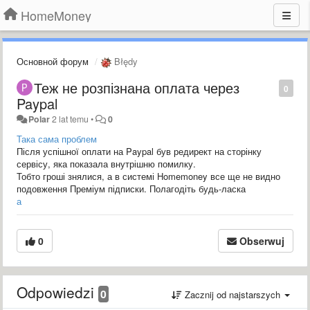
HomeMoney
Основной форум
Błędy
Теж не розпізнана оплата через
0
Paypal
Polar
2 lat temu
•
0
Така сама проблем
Після успішної оплати на Paypal був редирект на сторінку
сервісу, яка показала внутрішню помилку.
Тобто гроші знялися, а в системі Homemoney все ще не видно
подовження Преміум підписки. Полагодіть будь-ласка
а
0
Obserwuj
Odpowiedzi
0
Zacznij od najstarszych