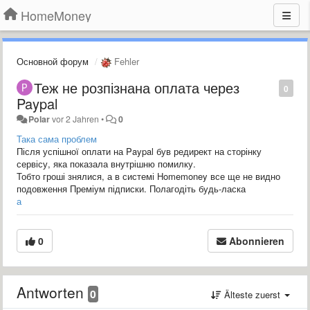
HomeMoney
Основной форум
Fehler
Теж не розпізнана оплата через
0
Paypal
Polar
vor 2 Jahren
•
0
Така сама проблем
Після успішної оплати на Paypal був редирект на сторінку
сервісу, яка показала внутрішню помилку.
Тобто гроші знялися, а в системі Homemoney все ще не видно
подовження Преміум підписки. Полагодіть будь-ласка
а
0
Abonnieren
Antworten
0
Älteste zuerst