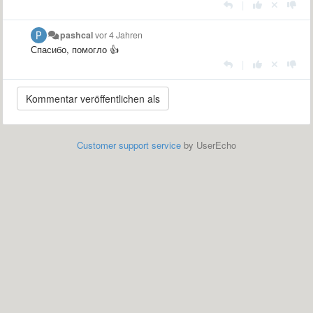
|
pashcal
vor 4 Jahren
Спасибо, помогло 👍
|
Customer support service
by UserEcho