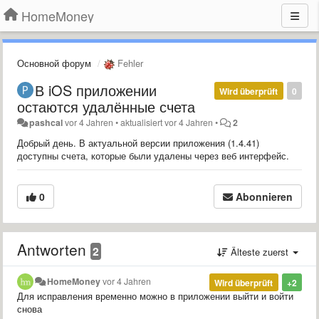
HomeMoney
Основной форум
Fehler
В iOS приложении
Wird überprüft
0
остаются удалённые счета
pashcal
vor 4 Jahren
•
aktualisiert
vor 4 Jahren
•
2
Добрый день. В актуальной версии приложения (1.4.41)
доступны счета, которые были удалены через веб интерфейс.
0
Abonnieren
Antworten
2
Älteste zuerst
HomeMoney
vor 4 Jahren
Wird überprüft
+2
Для исправления временно можно в приложении выйти и войти
снова