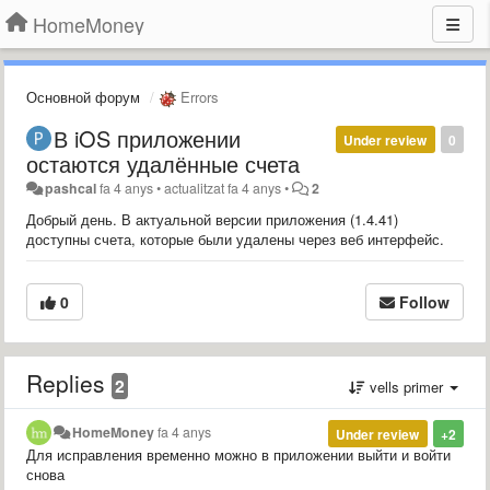
HomeMoney
Основной форум
Errors
В iOS приложении
Under review
0
остаются удалённые счета
pashcal
fa 4 anys
•
actualitzat
fa 4 anys
•
2
Добрый день. В актуальной версии приложения (1.4.41)
доступны счета, которые были удалены через веб интерфейс.
0
Follow
Replies
2
vells primer
HomeMoney
fa 4 anys
Under review
+2
Для исправления временно можно в приложении выйти и войти
снова