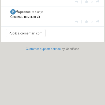
|
pashcal
fa 4 anys
Спасибо, помогло 👍
|
Customer support service
by UserEcho