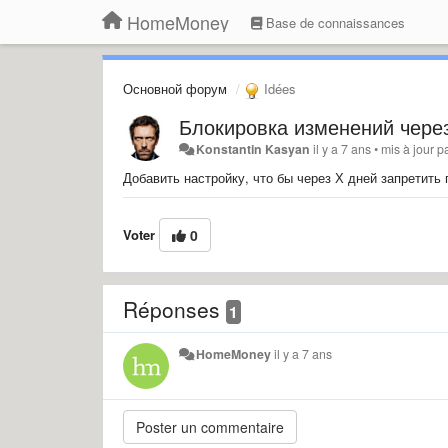
HomeMoney
Base de connaissances
Основной форум
Idées
Блокировка изменений через
Konstantin Kasyan
il y a 7 ans
•
mis à jour p
Добавить настройку, что бы через Х дней запретит
Voter
0
Réponses
1
HomeMoney
il y a 7 ans