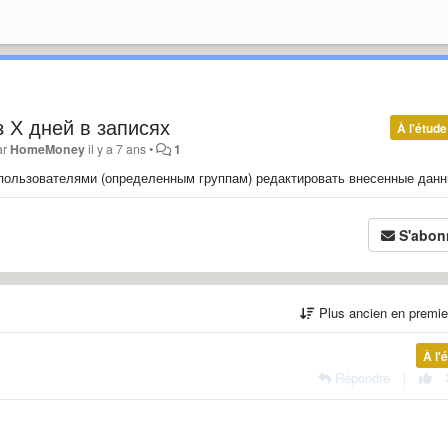
 Х дней в записях
À l'étude
ar
HomeMoney
il y a 7 ans
•
1
ь пользователями (определенным группам) редактировать внесенные данн
S'abon
Plus ancien en premi
À l'
Répondre
|