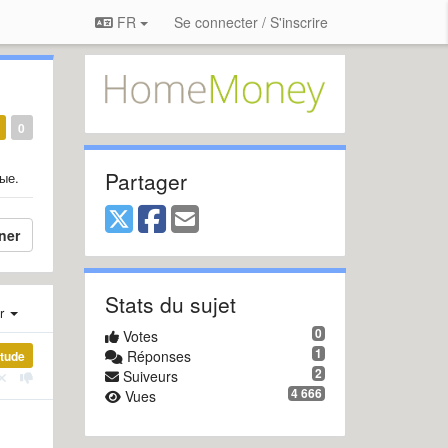
FR
Se connecter / S'inscrire
0
Partager
ые.
ner
Stats du sujet
er
0
Votes
1
Réponses
étude
2
Suiveurs
4 666
Vues