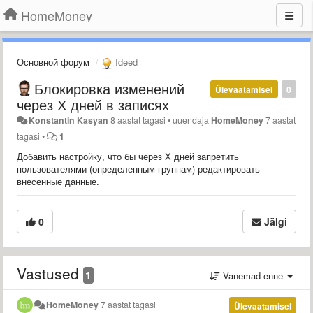
HomeMoney
Основной форум
Ideed
Блокировка изменений
Ülevaatamisel
0
через Х дней в записях
Konstantin Kasyan
8 aastat tagasi
•
uuendaja
HomeMoney
7 aastat
tagasi
•
1
Добавить настройку, что бы через Х дней запретить
пользователями (определенным группам) редактировать
внесенные данные.
0
Jälgi
Vastused
1
Vanemad enne
HomeMoney
7 aastat tagasi
Ülevaatamisel