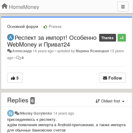
HomeMoney
Основной форум
Praises
Респект за импорт! Особенно
Thanks
+5
WebMoney и Приват24
Александр
14 years ago
•
updated by
Марина Ясинецкая
13 years
ago
•
6
5
Follow
Replies
6
Oldest first
Nikolay Gorylenko
14 years ago
присоединяюсь к респекту.
ждём появления импорта в Android-приложении, а также импорта
для обычных банковских счетов