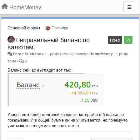
HomeMoney
Основной форум
Помилки
Неправильный баланс по
Fixed
+1
валютам.
Serge Sukhanov
11 років тому
•
оновлено
HomeMoney
11 років
тому
•
5
Баланс сейчас выглядит вот так:
У меня есть один долговой кошелек, который я в балансе не
показываю. И в общей сумме он не учитывается, но почему-то
учитывается в суммах по валютам. :(