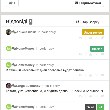
1
Підписатися
Відповіді
5
Старі зверху
Альона Ліпша
11 років тому
Under review
|
HomeMoney
11 років тому
Started
|
HomeMoney
11 років тому
В течении нескольких дней проблема будет решена.
|
Serge Sukhanov
11 років тому
Кстати, уже исправлено, и видимо давно. :) Спасибо большое. :)
|
HomeMoney
11 років тому
Fixed
+1