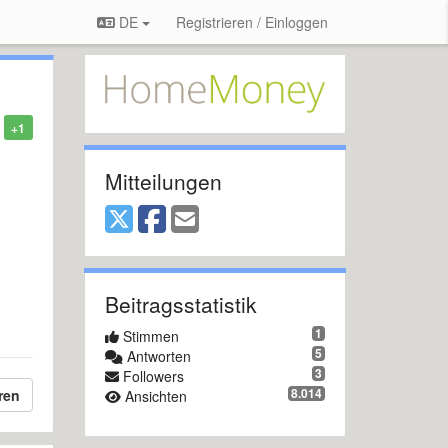
DE
Registrieren / Einloggen
+1
Mitteilungen
Beitragsstatistik
1
Stimmen
5
Antworten
3
Followers
8.014
ren
Ansichten