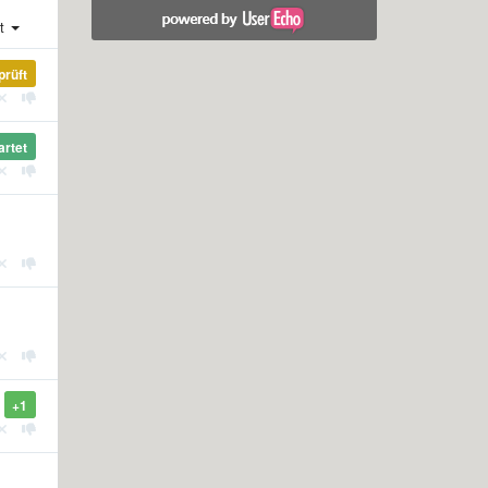
st
prüft
artet
+1