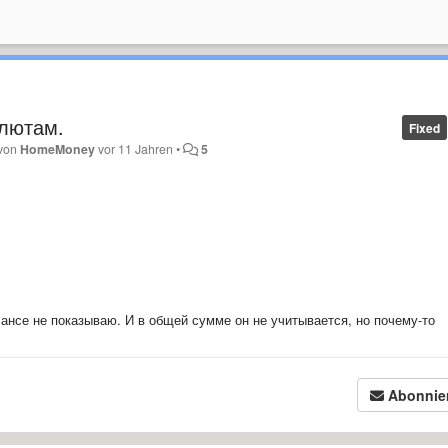
лютам.
Fixed
 von
HomeMoney
vor 11 Jahren
•
5
лансе не показываю. И в общей сумме он не учитывается, но почему-то
Abonnie