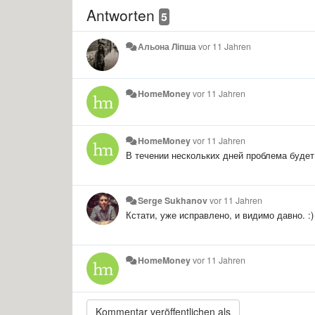
Antworten
5
Альона Ліпша
vor 11 Jahren
HomeMoney
vor 11 Jahren
HomeMoney
vor 11 Jahren
В течении нескольких дней проблема будет
Serge Sukhanov
vor 11 Jahren
Кстати, уже исправлено, и видимо давно. :)
HomeMoney
vor 11 Jahren