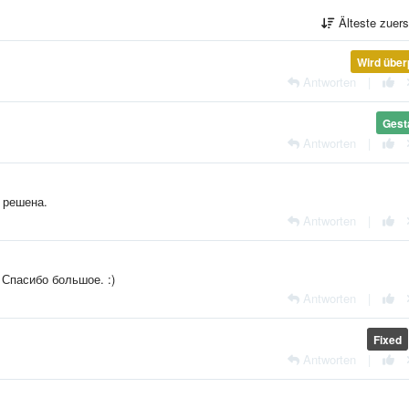
Älteste zuer
Wird über
Antworten
|
Gest
Antworten
|
 решена.
Antworten
|
 Спасибо большое. :)
Antworten
|
Fixed
Antworten
|