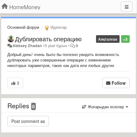
HomeMoney
Основной форум
Идеялар
Дублировать операцию
Аяқталған
+3
Aleksey Zhadan
15 year бұрын
•
0
Добрый день! очень было бы полезно увидеть возможность
дублировать уже совершенные операции с изменением
некоторых параметров, таких как дата или любых других
3
Follow
Replies
0
Жоғарыдан ескілер