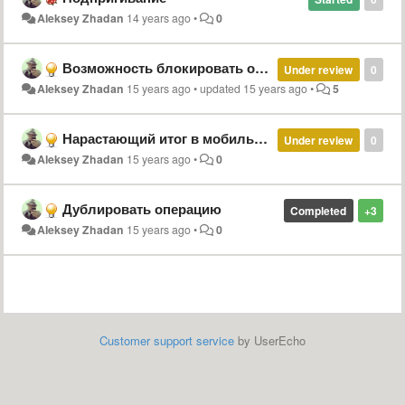
Aleksey Zhadan
14 years ago
•
0
Возможность блокировать операцию
Under review
0
Aleksey Zhadan
15 years ago
•
updated
15 years ago
•
5
Нарастающий итог в мобильной версии homemoney
Under review
0
Aleksey Zhadan
15 years ago
•
0
Дублировать операцию
Completed
+3
Aleksey Zhadan
15 years ago
•
0
Customer support service
by UserEcho