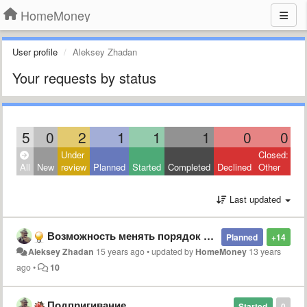
HomeMoney
User profile
Aleksey Zhadan
Your requests by status
5
0
2
1
1
1
0
0
Under
Closed:
All
New
review
Planned
Started
Completed
Declined
Other
Last updated
Возможность менять порядок операций в рамках дня
Planned
+14
Aleksey Zhadan
15 years ago
•
updated by
HomeMoney
13 years
ago
•
10
Подпригивание
Started
0