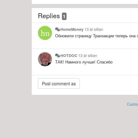
Replies
1
HomeMoney
13 ár síðan
Обновили страницу Транзакции теперь она
HOTDOC
13 ár síðan
ТАК! Намного лучше! Спасибо
Custo