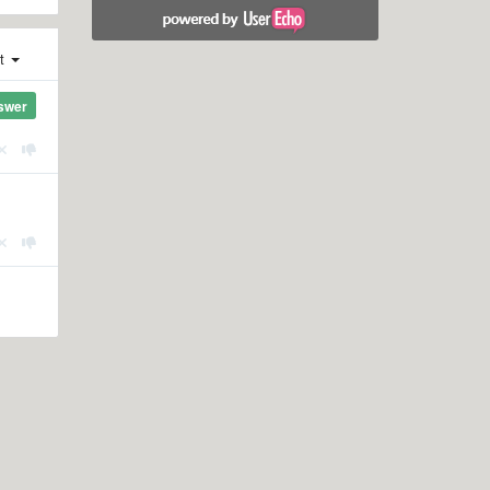
st
swer