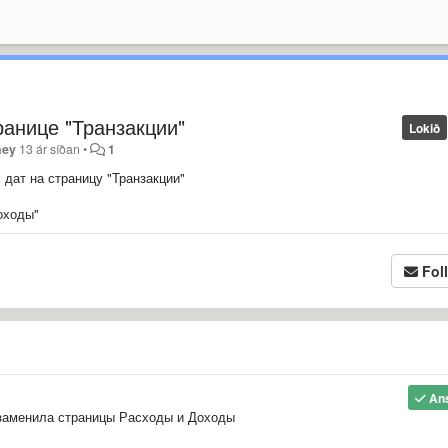
анице "Транзакции"
Lokið
ey
13 ár síðan
•
1
дат на страницу "Транзакции"
оходы"
Fol
An
 заменила страницы Расходы и Доходы