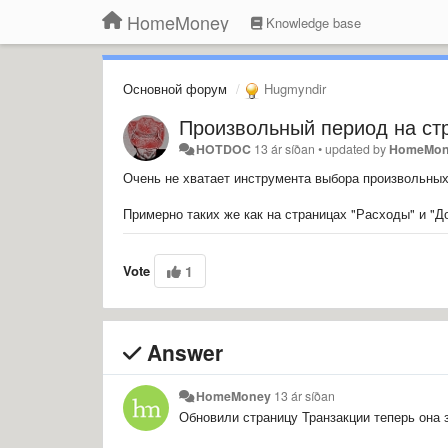
HomeMoney
Knowledge base
Основной форум
Hugmyndir
Произвольный период на стр
HOTDOC
13 ár síðan
•
updated by
HomeMon
Очень не хватает инструмента выбора произвольных 
Примерно таких же как на страницах "Расходы" и "Д
Vote
1
Answer
HomeMoney
13 ár síðan
Обновили страницу Транзакции теперь она