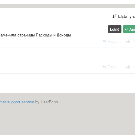
Elsta fyr
Lokið
An
 заменила страницы Расходы и Доходы
Reply
|
Reply
|
mer support service
by UserEcho