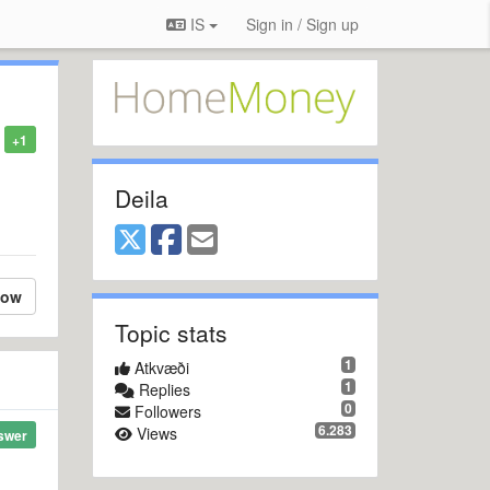
IS
Sign in / Sign up
+1
Deila
low
Topic stats
1
Atkvæði
1
Replies
0
Followers
6.283
Views
swer