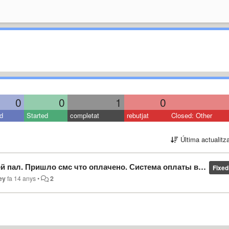
0
0
1
0
d
Started
completat
rebutjat
Closed: Other
Última actualitz
оплачено. Система оплаты выдает отклонение карты. Премиум не включается. Что такое?
Fixed
ey
fa 14 anys
•
2