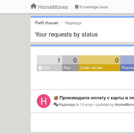
HomeMoney
Knowledge base
Perfil d'usuari
Надежда
Your requests by status
1
0
0
Tots
Nou
Under review
Planne
Производила оплату с карты в пей пал. Пришло смс что 
Надежда
fa 14 anys
•
updated by
HomeMon