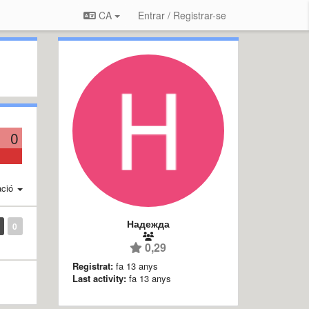
CA
Entrar / Registrar-se
0
ació
Надежда
0
0,29
Registrat:
fa 13 anys
Last activity:
fa 13 anys