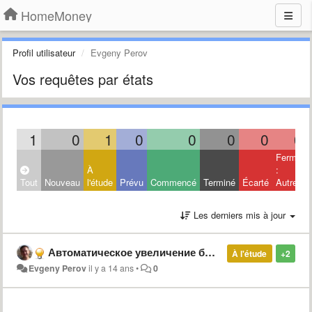
HomeMoney
Profil utilisateur
Evgeny Perov
Vos requêtes par états
1
0
1
0
0
0
0
0
Fermé
À
:
Tout
Nouveau
l'étude
Prévu
Commencé
Terminé
Écarté
Autres
Les derniers mis à jour
Автоматическое увеличение бюджета
À l'étude
+2
Evgeny Perov
il y a 14 ans
•
0