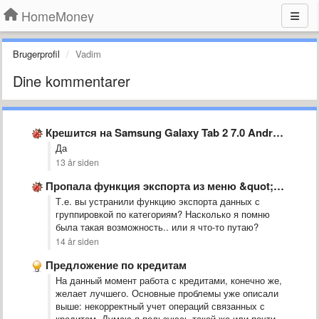
HomeMoney
Brugerprofil
Vadim
Dine kommentarer
Крешится на Samsung Galaxy Tab 2 7.0 Android 4.0.3
​Да
13 år siden
Пропала функция экспорта из меню &quot;Другое&quot;
Т.е. вы устранили функцию экспорта данных с
группировкой по категориям? Насколько я помню
была такая возможность.. или я что-то путаю?
14 år siden
Предложение по кредитам
На данный момент работа с кредитами, конечно же,
желает лучшего. Основные проблемы уже описали
выше: некорректный учет операций связанных с
кредитом. Думаю я пользуюсь такой же или почти