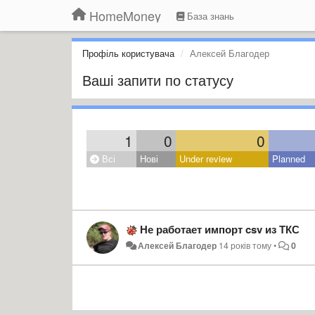
HomeMoney
База знань
Профіль користувача
Алексей Благодер
Ваші запити по статусу
1
0
0
Всі
Нові
Under review
Planned
Не работает импорт csv из ТКС
Алексей Благодер
14 років тому
•
0