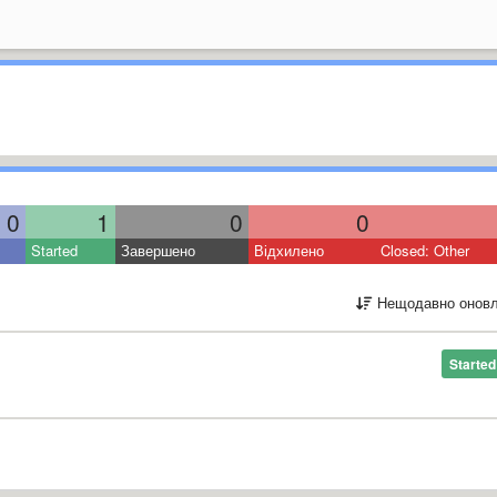
0
1
0
0
Started
Завершено
Відхилено
Closed: Other
Нещодавно оновл
Started