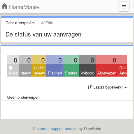
HomeMoney
Gebruikersprofiel
J0ZhiK
De status van uw aanvragen
0
0
0
0
0
0
0
Under
Geslote
Alles
Nieuw
review
Planned
Started
Voltooid
Afgewezen
Andere
Laatst bijgewerkt
Geen onderwerpen
Customer support service
by UserEcho