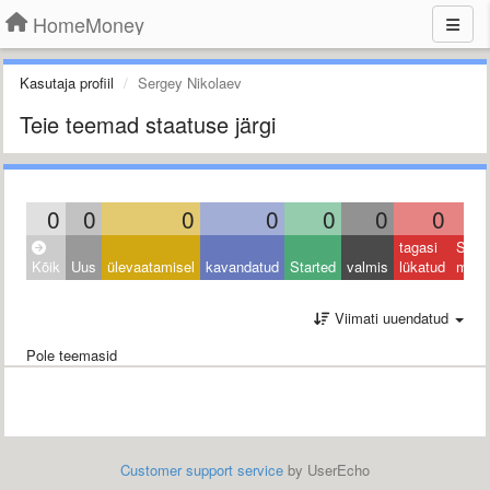
HomeMoney
Kasutaja profiil
Sergey Nikolaev
Teie teemad staatuse järgi
0
0
0
0
0
0
0
tagasi
Sulet
Kõik
Uus
ülevaatamisel
kavandatud
Started
valmis
lükatud
muu
Viimati uuendatud
Pole teemasid
Customer support service
by UserEcho