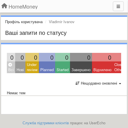
HomeMoney
Профіль користувача
Vladimir Ivanov
Ваші запити по статусу
0
0
0
0
0
0
0
0
Under
Closed:
Всі
Нові
review
Planned
Started
Завершено
Відхилено
Other
Нещодавно оновлені
Немає тем
Служба підтримки клієнтів
працює на UserEcho