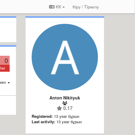
KK
Кіру / Tiркелу
0
her
мен
Anton Nikityuk
0.17
Registered:
13 year бұрын
Last activity:
13 year бұрын