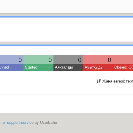
0
0
0
0
anned
Started
Аяқталды
Ауытқыды
Closed: Ot
Жаңа өзгерістер
mer support service
by UserEcho