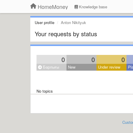
HomeMoney
Knowledge base
User profile
Anton Nikityuk
Your requests by status
0
0
0
Барлығы
New
Under review
Pl
No topics
Custo