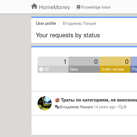
HomeMoney
Knowledge base
User profile
Владимир Ланцев
Your requests by status
1
0
0
All
New
Under review
Pl
Траты по категориям, не внесенным в бюджет не отр
Владимир Ланцев
14 years ago
•
0