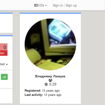
EN
Sign in / Sign up
0
her
ted
Владимир Ланцев
+2
0.29
Registered:
13 years ago
Last activity:
13 years ago