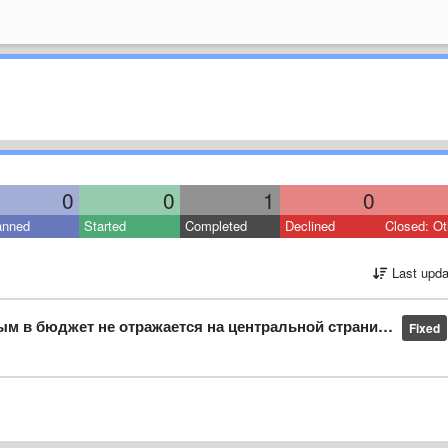
0
0
1
0
anned
Started
Completed
Declined
Closed: Ot
Last upda
ажается на центральной странице в итоговом бюджете (например статья прочее)
Fixed