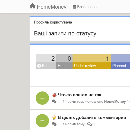
HomeMoney
База знань
Профіль користувача
_ _
Ваші запити по статусу
2
0
1
Всі
Нові
Under review
Planned
Что-то пошло не так
_ _
14 років тому
•
оновлено
HomeMoney
1
В целях добавить комментарий
_ _
14 років тому
•
0