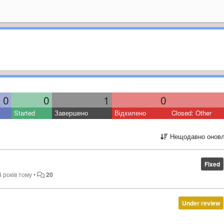
0
0
1
0
Started
Завершено
Відхилено
Closed: Other
Нещодавно оновл
Fixed
4 років тому
•
20
Under review