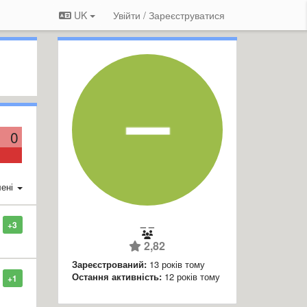
UK
Увійти / Зареєструватися
0
ені
_ _
+3
2,82
Зареєстрований:
13 років тому
Остання активність:
12 років тому
+1