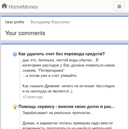
HomeMoney
User profile
Володимир Вакуленко
Your comments
Как удалить счет без перевода средств?
дык это, батенька, чистой воды убытки... В
категориях расходов у Вас должна появиться новая,
скажем, "Потери\кража"
...а потом уже и счет убивайте.
Как сказали Древние: ничего не исчезает бесследно
и из ниоткуда не является ;)
15 years ago
Помощь сервису - внесем свою долю в развитие! НЕ ПРОХОДИМ …
Зарабатывают на реальных проплатах.
Думаю, в вариантах оплаты премиума надо ввести
возможность проплатиться на какой-то небольшой