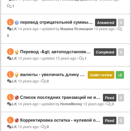
1
перевод отрицательной суммы со счета А на Б создает положительную сумму на счете А
Answered
0
LK
14 years ago
•
updated by
Марина Ясинецкая
13 years ago
•
0
Перевод -&gt; автоподстановка курса: изменить направление курса
Completed
0
LK
13 years ago
•
updated
13 years ago
•
1
валюты - увеличить длину полей для названия валют
Under review
+2
LK
13 years ago
•
0
Список последних транзакций не изменяется при ручном редактировании даты
Fixed
0
LK
14 years ago
•
updated by
HomeMoney
13 years ago
•
3
Корректировка остатка - нулевой остаток
Fixed
0
LK
13 years ago
•
0