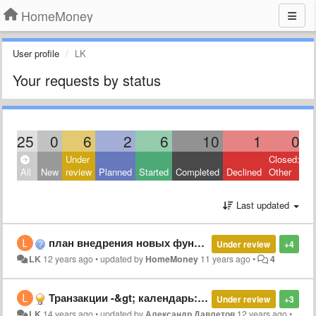
HomeMoney
User profile
LK
Your requests by status
25
0
6
2
6
10
1
0
Under
Closed:
All
New
review
Planned
Started
Completed
Declined
Other
Last updated
план внедрения новых функций
Under review
+4
LK
12 years ago
•
updated by
HomeMoney
11 years ago
•
4
Транзакции -&gt; календарь: выводить больше информации о транзакциях
Under review
+3
LK
14 years ago
•
updated by
Александр Давлетов
12 years ago
•