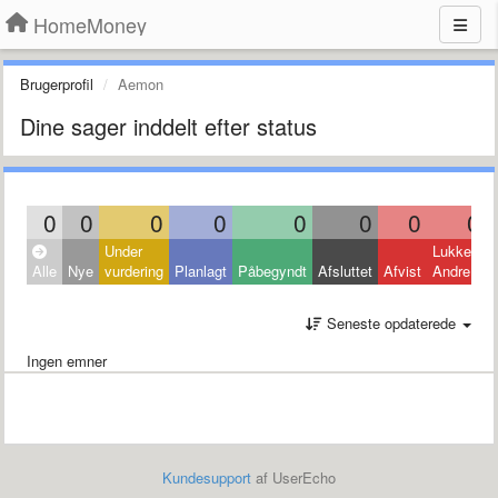
HomeMoney
Brugerprofil
Aemon
Dine sager inddelt efter status
0
0
0
0
0
0
0
0
Under
Lukket:
Alle
Nye
vurdering
Planlagt
Påbegyndt
Afsluttet
Afvist
Andre
Seneste opdaterede
Ingen emner
Kundesupport
af UserEcho