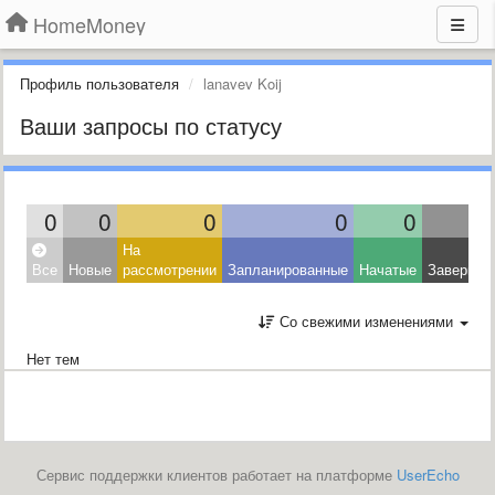
HomeMoney
Профиль пользователя
lanavev Koij
Ваши запросы по статусу
0
0
0
0
0
На
Все
Новые
рассмотрении
Запланированные
Начатые
Завершен
Со свежими изменениями
Нет тем
Сервис поддержки клиентов работает на платформе
UserEcho