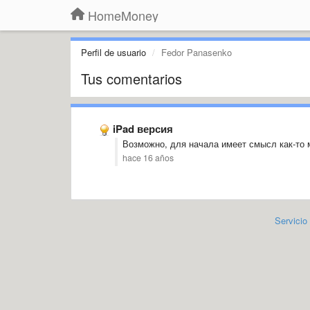
HomeMoney
Perfil de usuario
Fedor Panasenko
Tus comentarios
iPad версия
Возможно, для начала имеет смысл как-то
hace 16 años
Servicio