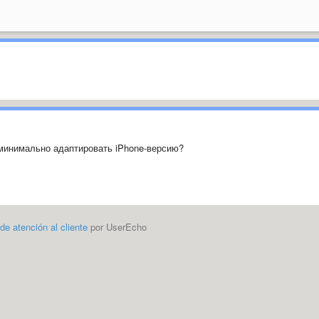
 минимально адаптировать iPhone-версию?
 de atención al cliente
por UserEcho