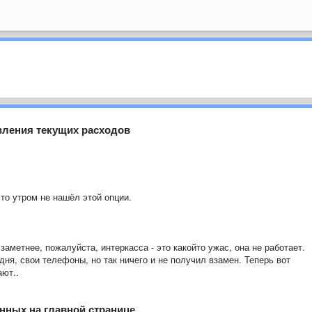
вления текущих расходов
сто утром не нашёл этой опции.
аметнее, пожалуйста, интеркасса - это какойто ужас, она не работает.
дня, свои телефоны, но так ничего и не получил взамен. Теперь вот
ют..
нных на главной странице