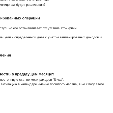
функицонал будет реализован?
нированных операций
туп, но его останавливает отсутствие этой фичи.
е цели к определенной дате с учетом запланированых доходов и
вления
ности) в предідущем месяце?
 постоянную статтю моих раходов "Вика".
а активацию в календаре именно прошлого месяца, я не смогу этого