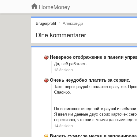
HomeMoney
Brugerprofil
Александр
Dine kommentarer
Неверное отображение в панели упра
Да, всё работает.
13 år siden
Очень неудобно платить за сервис.
Такс, через paypal я оплатил сразу же. Про
Спасибо.
По возможности сделайте paypal и вебмани з
Я ввёл им данные двух своих карточек сего
переживаю, что они с моими данными сдела
14 år siden
Видеть сумму за месяц в запланирова