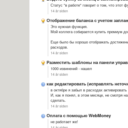
Статус "в работе" говорит о том, что этот 
14 år siden
Отображение баланса с учетом запла
​Это нужная функция.
Мой коллега собирается купить премиум дос
Еще было бы хорошо отображать достижени
расходов.
14 år siden
Разместить шаблоны на панели упра
1000 извинений - нашел
14 år siden
как редактировать (исправлять неточ
в октябре я забыл в расходах активировать
И, как я понял, в этом месяце, не смотря н
сделать.
14 år siden
Оплата с помощью WebMoney
не работает же!
14 år siden