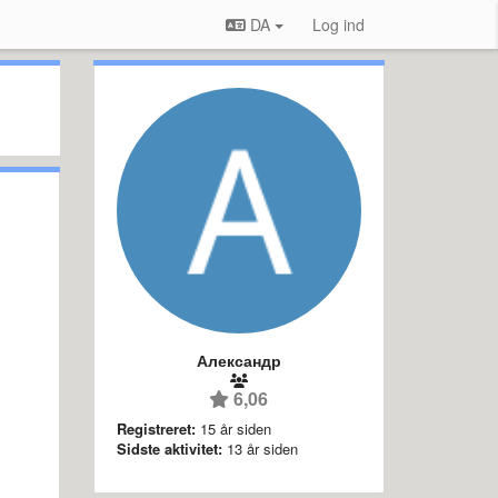
DA
Log ind
Александр
6,06
Registreret:
15 år siden
Sidste aktivitet:
13 år siden