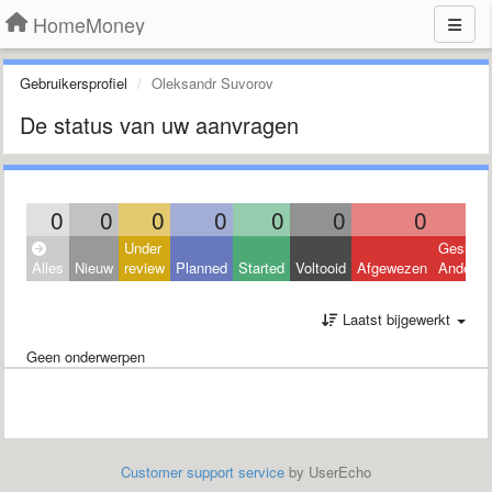
HomeMoney
Gebruikersprofiel
Oleksandr Suvorov
De status van uw aanvragen
0
0
0
0
0
0
0
Under
Geslote
Alles
Nieuw
review
Planned
Started
Voltooid
Afgewezen
Andere
Laatst bijgewerkt
Geen onderwerpen
Customer support service
by UserEcho