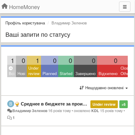
HomeMoney
Профіль користувача
Владимир Зеленов
Ваші запити по статусу
1
0
1
0
0
0
0
0
Under
Closed:
Всі
Нові
review
Planned
Started
Завершено
Відхилено
Other
Нещодавно оновлені
Среднее в бюджете за произвольный период
Under review
+6
Владимир Зеленов
16 років тому
•
оновлено
KDL
15 років тому
•
1