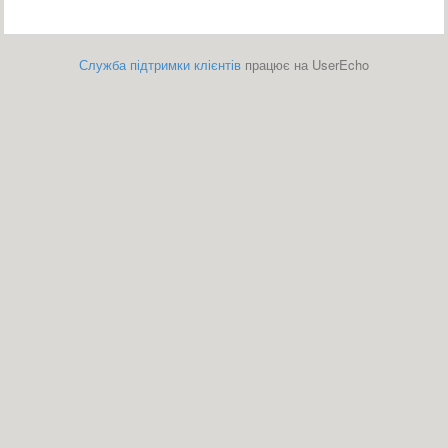
Служба підтримки клієнтів
працює на UserEcho