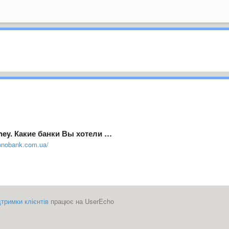
ey. Какие банки Вы хотели …
onobank.com.ua/
тримки клієнтів
працює на UserEcho