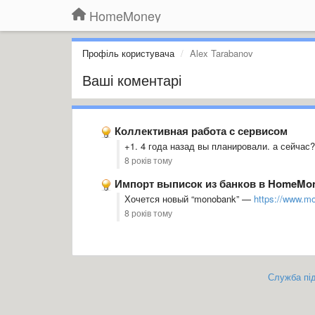
HomeMoney
Профіль користувача
Alex Tarabanov
Ваші коментарі
Коллективная работа с сервисом
+1. 4 года назад вы планировали. а сейчас?
8 років тому
Импорт выписок из банков в HomeMon
Хочется новый “monobank” —
https://www.m
8 років тому
Служба під