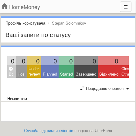
HomeMoney
Профіль користувача
Stepan Solomnikov
Ваші запити по статусу
0
0
0
0
0
0
0
0
Under
Closed:
Всі
Нові
review
Planned
Started
Завершено
Відхилено
Other
Нещодавно оновлені
Немає тем
Служба підтримки клієнтів
працює на UserEcho