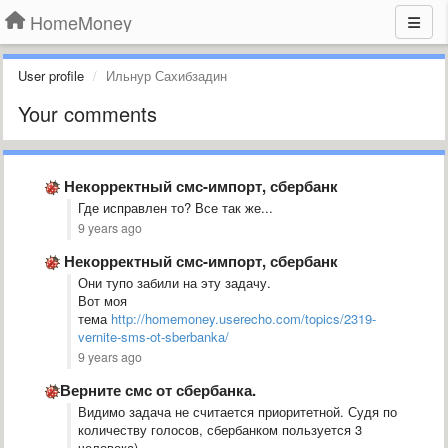
HomeMoney
User profile
Ильнур Сахибзадин
Your comments
Некорректный смс-импорт, сбербанк
Где исправлен то? Все так же...
9 years ago
Некорректный смс-импорт, сбербанк
Они тупо забили на эту задачу.
Вот моя
тема
http://homemoney.userecho.com/topics/2319-
vernite-sms-ot-sberbanka/
9 years ago
​Верните смс от сбербанка.
Видимо задача не считается приоритетной. Судя по
количеству голосов, сбербанком пользуется 3
человека)