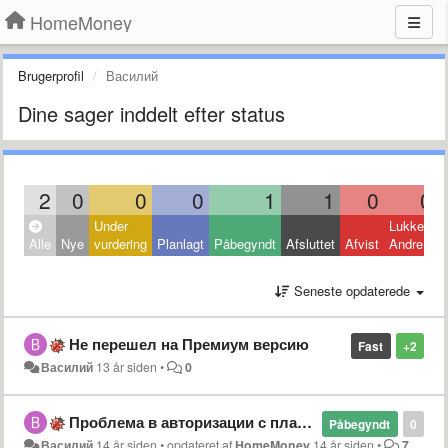
HomeMoney
Brugerprofil
Василий
Dine sager inddelt efter status
2
0
0
0
1
1
0
0
Under
Lukket:
Alle
Nye
vurdering
Planlagt
Påbegyndt
Afsluttet
Afvist
Andre
Seneste opdaterede
Не перешел на Премиум версию
Fast
+2
Василий
13 år siden
•
0
Проблема в авторизации с планшета
Påbegyndt
0
Василий
14 år siden
•
opdateret af
HomeMoney
14 år siden
•
7