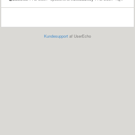
Kundesupport
af UserEcho