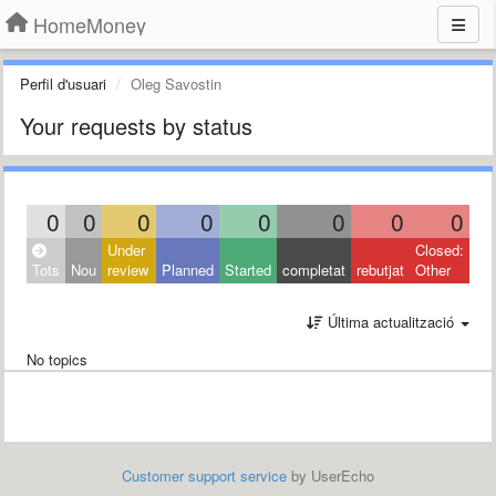
HomeMoney
Perfil d'usuari
Oleg Savostin
Your requests by status
0
0
0
0
0
0
0
0
Under
Closed:
Tots
Nou
review
Planned
Started
completat
rebutjat
Other
Última actualització
No topics
Customer support service
by UserEcho