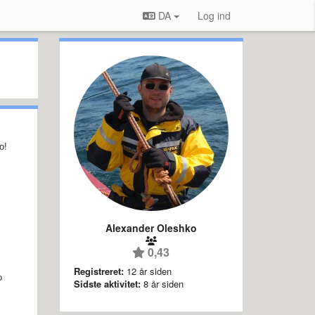
DA
Log ind
о!
Alexander Oleshko
0,43
Registreret:
12 år siden
о
Sidste aktivitet:
8 år siden