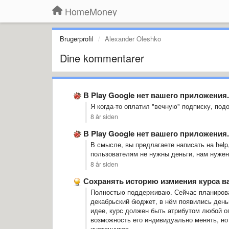
HomeMoney
Brugerprofil
Alexander Oleshko
Dine kommentarer
В Play Google нет вашего приложения.
Я когда-то оплатил "вечную" подписку, подо
8 år siden
В Play Google нет вашего приложения.
В смысле, вы предлагаете написать на help
пользователям не нужны деньги, нам нуже
8 år siden
Сохранять историю измиения курса ва
Полностью поддерживаю. Сейчас планировал
декабрьский бюджет, в нём появились деньг
идее, курс должен быть атрибутом любой оп
возможность его индивидуально менять, но
инсточников.