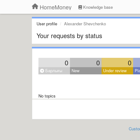
HomeMoney
Knowledge base
User profile
Alexander Shevchenko
Your requests by status
0
0
0
Барлығы
New
Under review
Pl
No topics
Custo