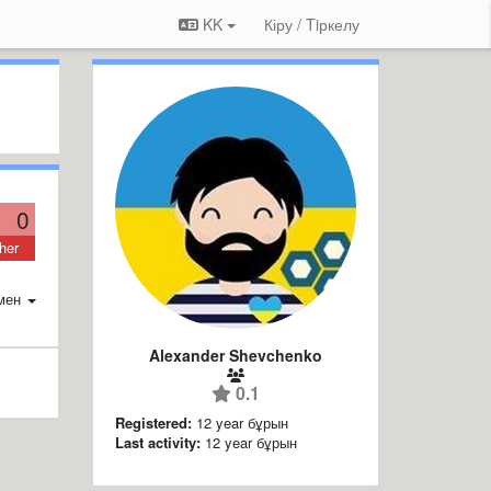
KK
Кіру / Tiркелу
0
her
мен
Alexander Shevchenko
0.1
Registered:
12 year бұрын
Last activity:
12 year бұрын