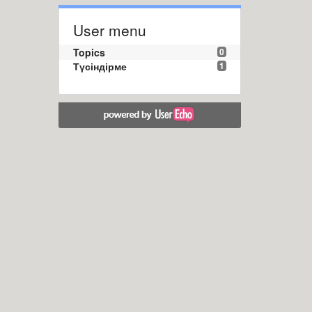
User menu
Topics
0
Түсіндірме
1