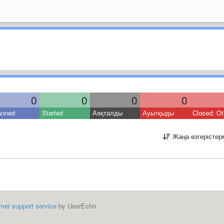
0
0
0
0
anned
Started
Аяқталды
Ауытқыды
Closed: Ot
Жаңа өзгерістер
mer support service
by UserEcho