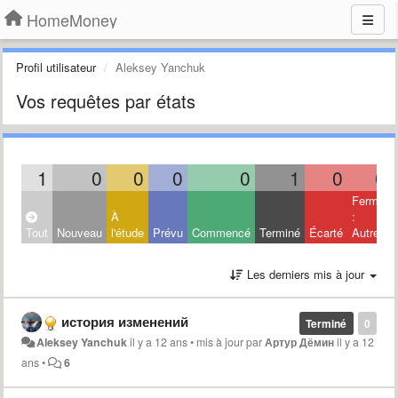
HomeMoney
Profil utilisateur
Aleksey Yanchuk
Vos requêtes par états
1
0
0
0
0
1
0
0
Fermé
À
:
Tout
Nouveau
l'étude
Prévu
Commencé
Terminé
Écarté
Autres
Les derniers mis à jour
история изменений
Terminé
0
Aleksey Yanchuk
il y a 12 ans
•
mis à jour par
Артур Дёмин
il y a 12
ans
•
6