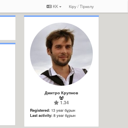
KK
Кіру / Tiркелу
Дмитро Крупнов
1.34
Registered:
13 year бұрын
Last activity:
8 year бұрын