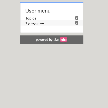
User menu
Topics
2
Түсіндірме
3