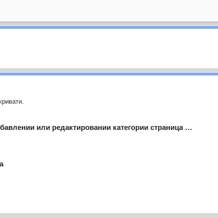
кривати.
бавлении или редактировании категории страница …
а