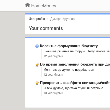
HomeMoney
User profile
Дмитро Крупнов
Your comments
Коректне формування бюджету
Знайшов рішення на форумі. Тему можна за
12 year бұрын
Во время заполнения бюджета при до
Мені теж це дуже не подобається
12 year бұрын
Прикрепить скан/фото квитанции/счёт
Я теж думаю, що така функція потрібна.
13 year бұрын