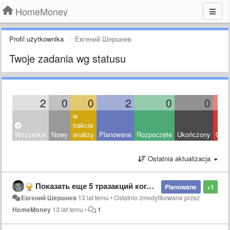
HomeMoney
Profil użytkownika
Евгений Шершнев
Twoje zadania wg statusu
2
0
0
2
0
0
w
trakcie
Wszystkie
Nowy
analizy
Planowane
Rozpoczęte
Ukończony
Odrz
Ostatnia aktualizacja
Показать еще 5 тразакций когда там не 5
Planowane
+1
Евгений Шершнев
13 lat temu
•
Ostatnio zmodyfikowane przez
HomeMoney
13 lat temu
•
1