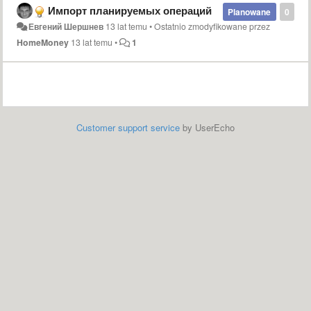
Импорт планируемых операций
Planowane
0
Евгений Шершнев
13 lat temu
•
Ostatnio zmodyfikowane przez
HomeMoney
13 lat temu
•
1
Customer support service
by UserEcho