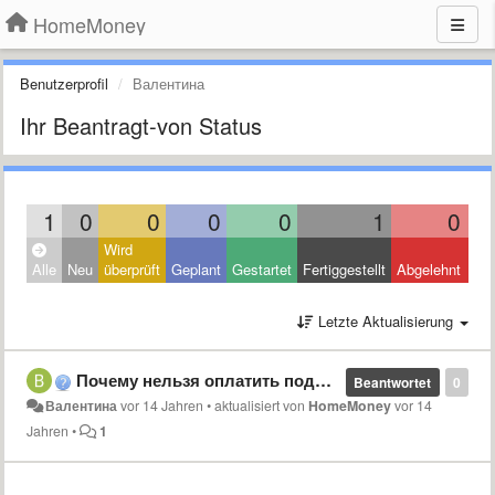
HomeMoney
Benutzerprofil
Валентина
Ihr Beantragt-von Status
1
0
0
0
0
1
0
Wird
Clo
Alle
Neu
überprüft
Geplant
Gestartet
Fertiggestellt
Abgelehnt
Oth
Letzte Aktualisierung
Почему нельзя оплатить подписку на программу с помощью приват 24?
Beantwortet
0
Валентина
vor 14 Jahren
•
aktualisiert von
HomeMoney
vor 14
Jahren
•
1