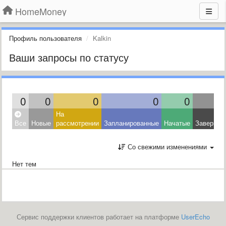
HomeMoney
Профиль пользователя
Kalkin
Ваши запросы по статусу
0
0
0
0
0
На
Все
Новые
рассмотрении
Запланированные
Начатые
Завершен
Со свежими изменениями
Нет тем
Сервис поддержки клиентов работает на платформе
UserEcho