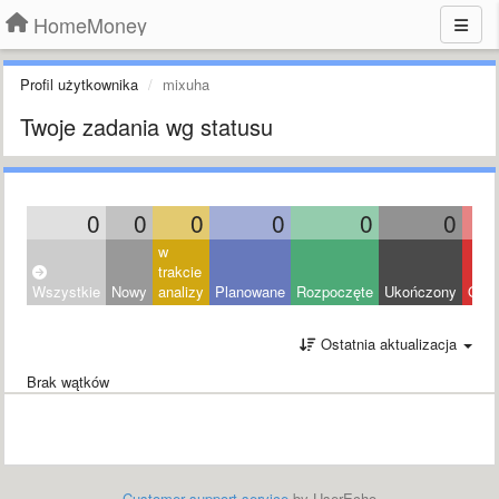
HomeMoney
Profil użytkownika
mixuha
Twoje zadania wg statusu
0
0
0
0
0
0
w
trakcie
Wszystkie
Nowy
analizy
Planowane
Rozpoczęte
Ukończony
Odrz
Ostatnia aktualizacja
Brak wątków
Customer support service
by UserEcho