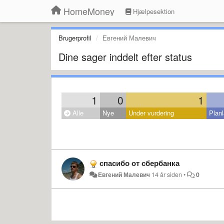
HomeMoney
Hjælpesektion
Brugerprofil
Евгений Малевич
Dine sager inddelt efter status
1
0
1
Alle
Nye
Under vurdering
Planl
спасибо от сбербанка
Евгений Малевич
14 år siden
•
0