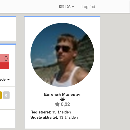
DA
Log ind
0
ede
Евгений Малевич
0
0,22
Registreret:
13 år siden
Sidste aktivitet:
13 år siden