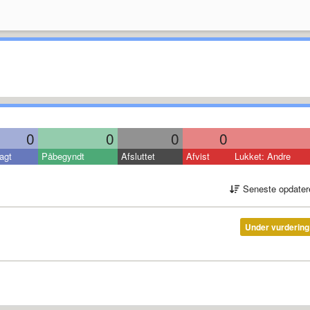
0
0
0
0
agt
Påbegyndt
Afsluttet
Afvist
Lukket: Andre
Seneste opdater
Under vurdering