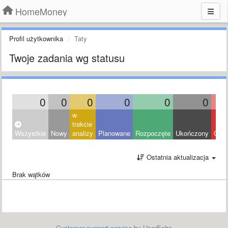
HomeMoney
Profil użytkownika
Taty
Twoje zadania wg statusu
0
0
0
0
0
0
w
trakcie
Wszystkie
Nowy
analizy
Planowane
Rozpoczęte
Ukończony
Odrz
Ostatnia aktualizacja
Brak wątków
Customer support service
by UserEcho