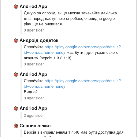
Andriod App
Дякую за спробу, якщо можна зачекайте декілька
днів перед наступною спробою, очевидно google
play ще не оновився
3 uger siden
Андроід додаток
Спробуйте
https://play.google.com/store/apps/details?
id=com.ua.homemoney
має бути і для українського
акаунту (версія 1.3.8.113)
3 uger siden
Andriod App
Спробуйте
https://play.google.com/store/apps/details?
id=com.ua.homemoney
Видно?
3 uger siden
Andriod App
3 uger siden
Сервис лежит
Версія з виправленням 1.4.46 має бути доступна для