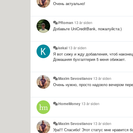
Очень актуально!
PRoman
13 år siden
Добавьте UniCreditBank, пожалуйста:)
kekal
13 år siden
Я вот сижу и жду добавления, чтоб наконе
Домашняя бухгалтерия 5 меня обижает.
Maxim Sevostianov
13 år siden
Очень нужно, просто надоело вечером перен
HomeMoney
13 år siden
Maxim Sevostianov
13 år siden
Ура!!! Спасибо! Этот статус мне нравится б