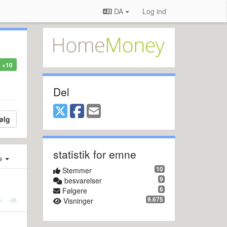
DA
Log ind
+10
Del
ølg
statistik for emne
e
10
Stemmer
9
besvarelser
6
Følgere
9.675
Visninger