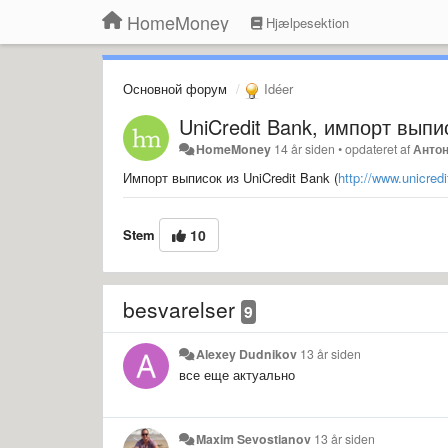
HomeMoney
Hjælpesektion
Основной форум
Idéer
UniCredit Bank, импорт выпис
HomeMoney
14 år siden
•
opdateret af
Антон
Импорт выписок из UniCredit Bank (
http://www.unicred
Stem
10
besvarelser
9
Alexey Dudnikov
13 år siden
все еще актуально
Maxim Sevostianov
13 år siden