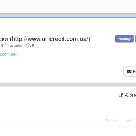
ки (http://www.unicredit.com.ua/)
Planlagt
 Є
11 år siden
•
9
it.com.ua/
)
F
Ældst
Svar
|