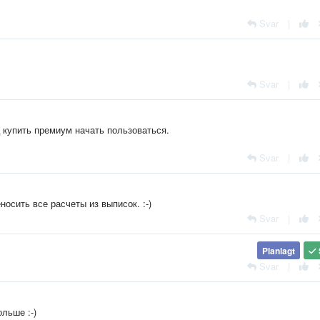
Svar
|
Svar
|
ц купить премиум начать пользоваться.
Svar
|
осить все расчеты из выписок. :-)
Svar
|
Planlagt
Svar
|
ольше :-)